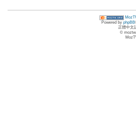
MozT
Powered by
phpBB
正體中文
© moztw
MozT