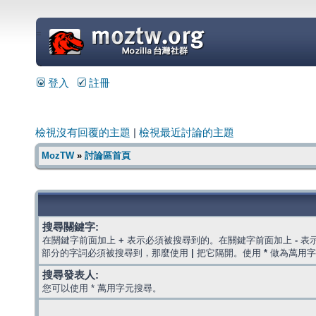
=
登入
註冊
檢視沒有回覆的主題
|
檢視最近討論的主題
MozTW
»
討論區首頁
搜尋關鍵字:
在關鍵字前面加上
+
表示必須被搜尋到的。在關鍵字前面加上
-
表
部分的字詞必須被搜尋到，那麼使用
|
把它隔開。使用
*
做為萬用字
搜尋發表人:
您可以使用 * 萬用字元搜尋。