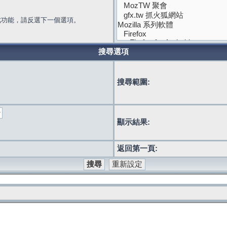
此功能，請反選下一個選項。
搜尋選項
搜尋範圍:
顯示結果:
返回第一頁: