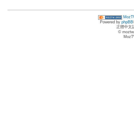
MozT
Powered by
phpBB
正體中文
© moztw
MozT