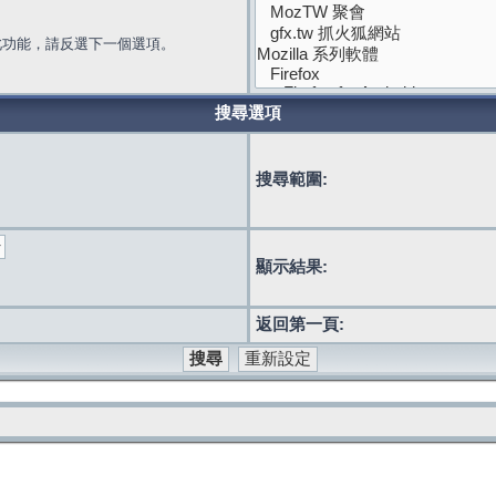
此功能，請反選下一個選項。
搜尋選項
搜尋範圍:
顯示結果:
返回第一頁: