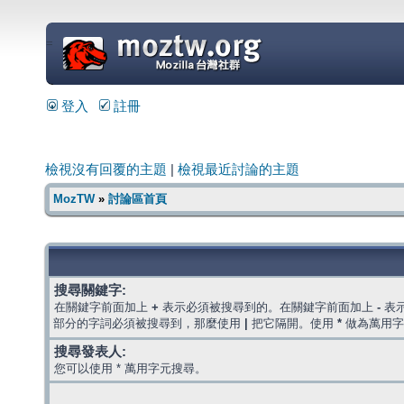
=
登入
註冊
檢視沒有回覆的主題
|
檢視最近討論的主題
MozTW
»
討論區首頁
搜尋關鍵字:
在關鍵字前面加上
+
表示必須被搜尋到的。在關鍵字前面加上
-
表
部分的字詞必須被搜尋到，那麼使用
|
把它隔開。使用
*
做為萬用字
搜尋發表人:
您可以使用 * 萬用字元搜尋。