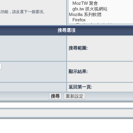
此功能，請反選下一個選項。
搜尋選項
搜尋範圍:
顯示結果:
返回第一頁: