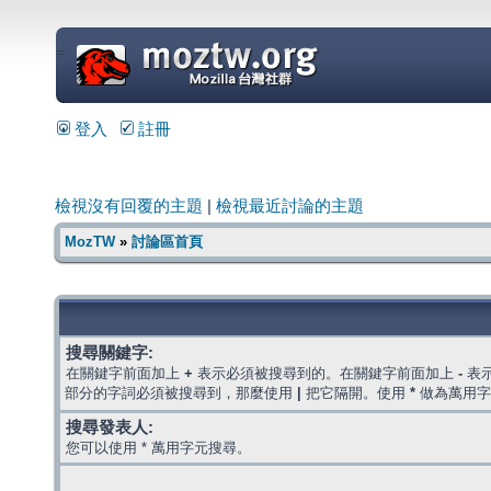
=
登入
註冊
檢視沒有回覆的主題
|
檢視最近討論的主題
MozTW
»
討論區首頁
搜尋關鍵字:
在關鍵字前面加上
+
表示必須被搜尋到的。在關鍵字前面加上
-
表
部分的字詞必須被搜尋到，那麼使用
|
把它隔開。使用
*
做為萬用字
搜尋發表人:
您可以使用 * 萬用字元搜尋。