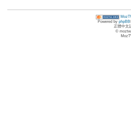
MozT
Powered by
phpBB
正體中文
© moztw
MozT