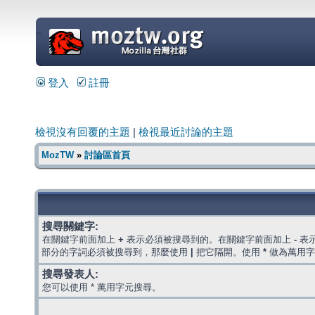
=
登入
註冊
檢視沒有回覆的主題
|
檢視最近討論的主題
MozTW
»
討論區首頁
搜尋關鍵字:
在關鍵字前面加上
+
表示必須被搜尋到的。在關鍵字前面加上
-
表
部分的字詞必須被搜尋到，那麼使用
|
把它隔開。使用
*
做為萬用字
搜尋發表人:
您可以使用 * 萬用字元搜尋。