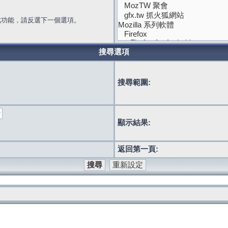
此功能，請反選下一個選項。
搜尋選項
搜尋範圍:
顯示結果:
返回第一頁: