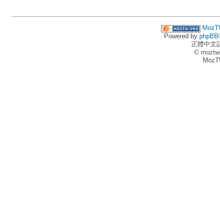
MozT
Powered by
phpBB
正體中文
© moztw
MozT