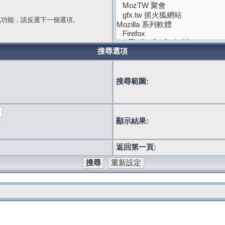
此功能，請反選下一個選項。
搜尋選項
搜尋範圍:
顯示結果:
返回第一頁: