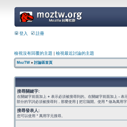
=
登入
註冊
檢視沒有回覆的主題
|
檢視最近討論的主題
MozTW
»
討論區首頁
搜尋關鍵字:
在關鍵字前面加上
+
表示必須被搜尋到的。在關鍵字前面加上
-
表
部分的字詞必須被搜尋到，那麼使用
|
把它隔開。使用
*
做為萬用字
搜尋發表人:
您可以使用 * 萬用字元搜尋。