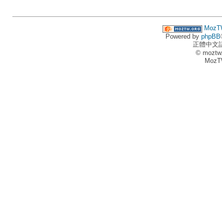
MozT
Powered by
phpBB
正體中文
© moztw
MozT