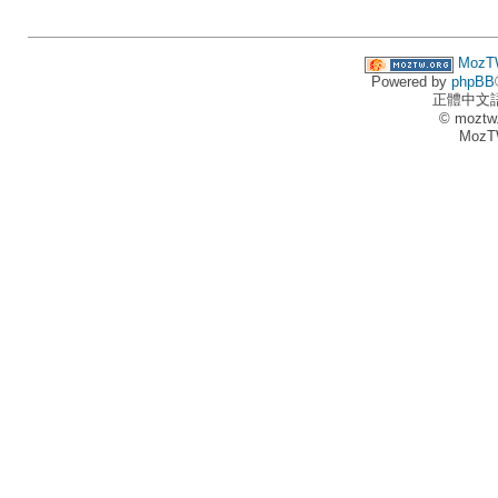
MozT
Powered by
phpBB
正體中文
© moztw
MozT