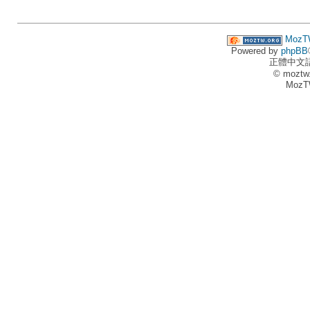
MozT
Powered by
phpBB
正體中文
© moztw
MozT