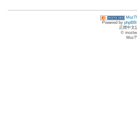
MozT
Powered by
phpBB
正體中文
© moztw
MozT