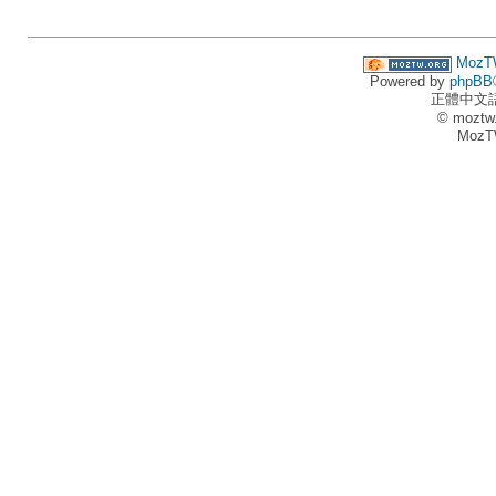
MozT
Powered by
phpBB
正體中文
© moztw
MozT