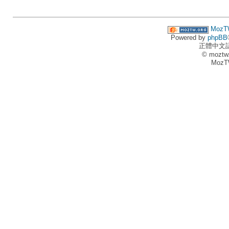
MozT
Powered by
phpBB
正體中文
© moztw
MozT