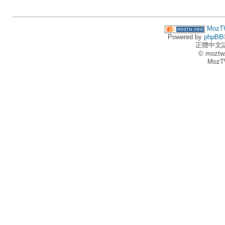
MozT
Powered by
phpBB
正體中文
© moztw
MozT