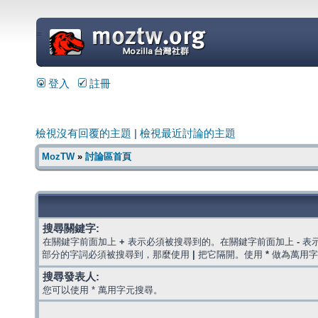
=
登入
註冊
檢視沒有回覆的主題
|
檢視最近討論的主題
MozTW
»
討論區首頁
搜尋關鍵字:
在關鍵字前面加上
+
表示必須被搜尋到的。在關鍵字前面加上
-
表
部分的字詞必須被搜尋到，那麼使用
|
把它隔開。使用
*
做為萬用字
搜尋發表人:
您可以使用 * 萬用字元搜尋。