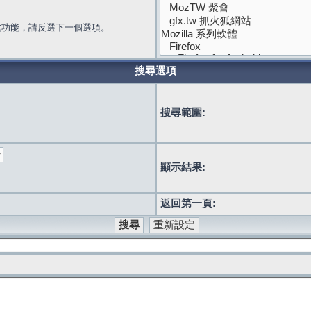
此功能，請反選下一個選項。
搜尋選項
搜尋範圍:
顯示結果:
返回第一頁: