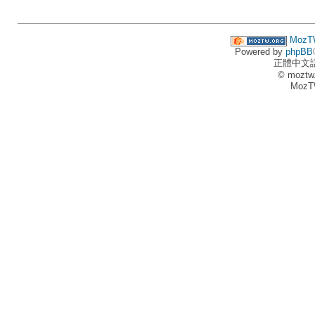
MozT
Powered by
phpBB
正體中文
© moztw
MozT