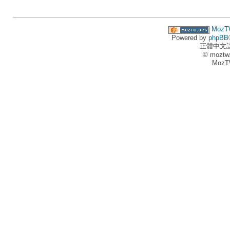
MozT
Powered by
phpBB
正體中文
© moztw
MozT