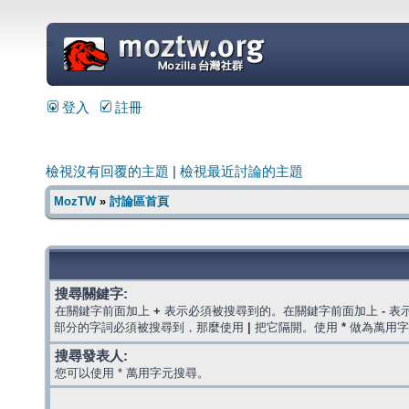
=
登入
註冊
檢視沒有回覆的主題
|
檢視最近討論的主題
MozTW
»
討論區首頁
搜尋關鍵字:
在關鍵字前面加上
+
表示必須被搜尋到的。在關鍵字前面加上
-
表
部分的字詞必須被搜尋到，那麼使用
|
把它隔開。使用
*
做為萬用字
搜尋發表人:
您可以使用 * 萬用字元搜尋。