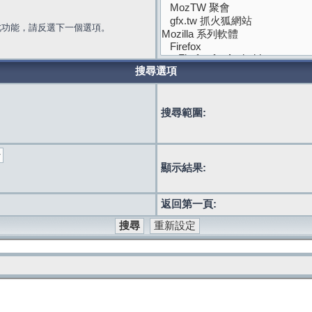
此功能，請反選下一個選項。
搜尋選項
搜尋範圍:
顯示結果:
返回第一頁: