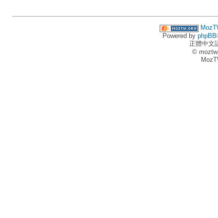
MozT
Powered by
phpBB
正體中文
© moztw
MozT