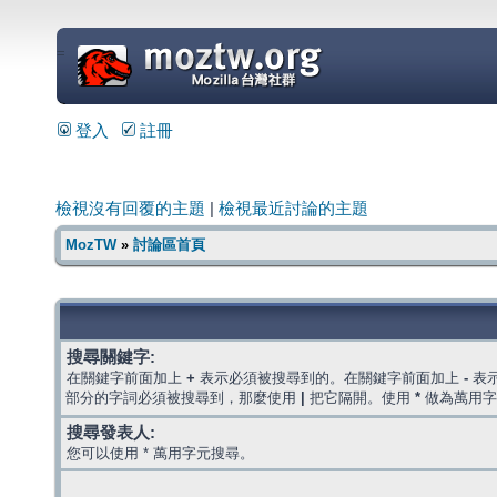
=
登入
註冊
檢視沒有回覆的主題
|
檢視最近討論的主題
MozTW
»
討論區首頁
搜尋關鍵字:
在關鍵字前面加上
+
表示必須被搜尋到的。在關鍵字前面加上
-
表
部分的字詞必須被搜尋到，那麼使用
|
把它隔開。使用
*
做為萬用字
搜尋發表人:
您可以使用 * 萬用字元搜尋。