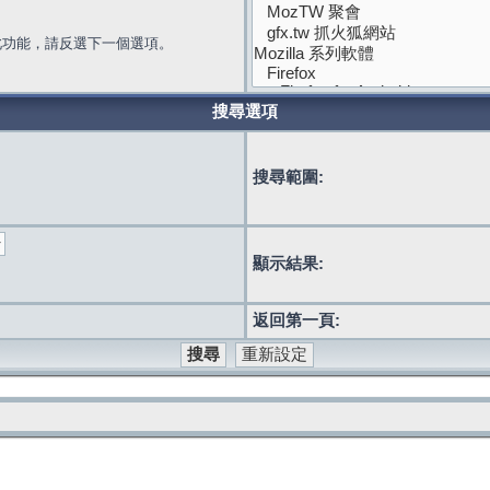
此功能，請反選下一個選項。
搜尋選項
搜尋範圍:
顯示結果:
返回第一頁: