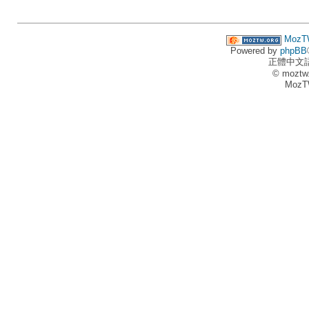
MozT
Powered by
phpBB
正體中文
© moztw
MozT