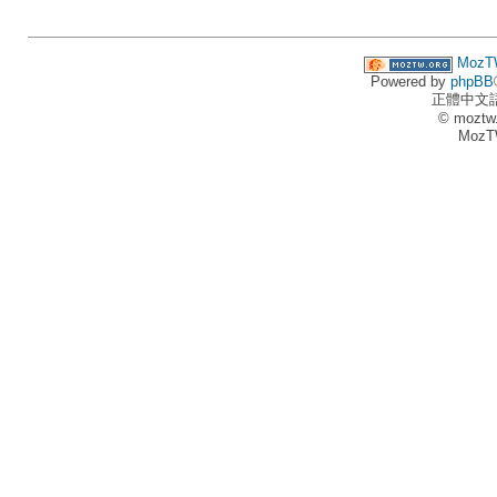
MozT
Powered by
phpBB
正體中文
© moztw
MozT