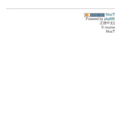
MozT
Powered by
phpBB
正體中文
© moztw
MozT