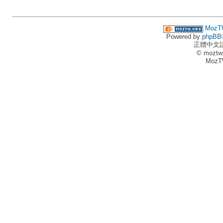
MozT
Powered by
phpBB
正體中文
© moztw
MozT