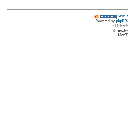
MozT
Powered by
phpBB
正體中文
© moztw
MozT