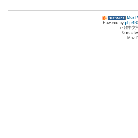
MozT
Powered by
phpBB
正體中文
© moztw
MozT