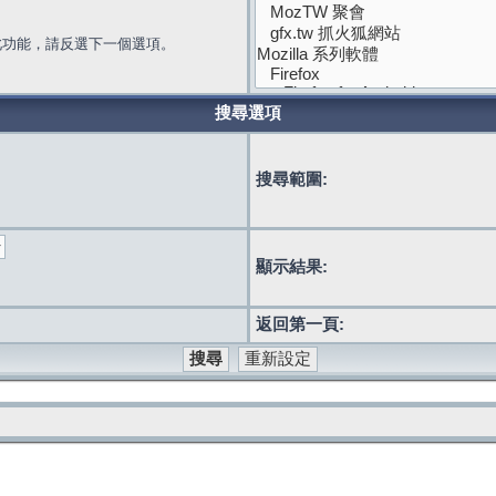
此功能，請反選下一個選項。
搜尋選項
搜尋範圍:
顯示結果:
返回第一頁: