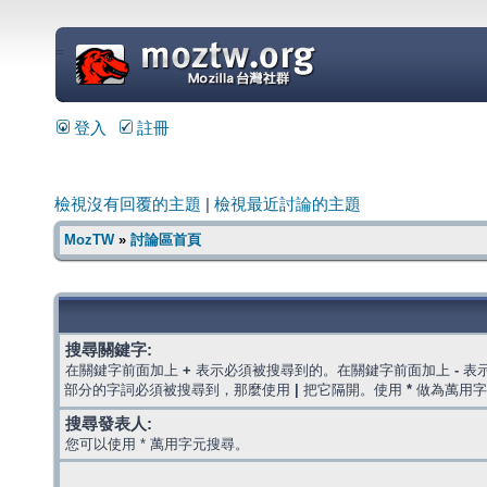
=
登入
註冊
檢視沒有回覆的主題
|
檢視最近討論的主題
MozTW
»
討論區首頁
搜尋關鍵字:
在關鍵字前面加上
+
表示必須被搜尋到的。在關鍵字前面加上
-
表
部分的字詞必須被搜尋到，那麼使用
|
把它隔開。使用
*
做為萬用字
搜尋發表人:
您可以使用 * 萬用字元搜尋。