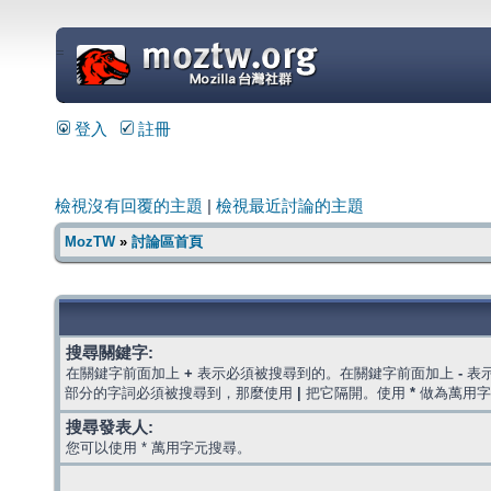
=
登入
註冊
檢視沒有回覆的主題
|
檢視最近討論的主題
MozTW
»
討論區首頁
搜尋關鍵字:
在關鍵字前面加上
+
表示必須被搜尋到的。在關鍵字前面加上
-
表
部分的字詞必須被搜尋到，那麼使用
|
把它隔開。使用
*
做為萬用字
搜尋發表人:
您可以使用 * 萬用字元搜尋。