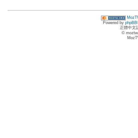
MozT
Powered by
phpBB
正體中文
© moztw
MozT