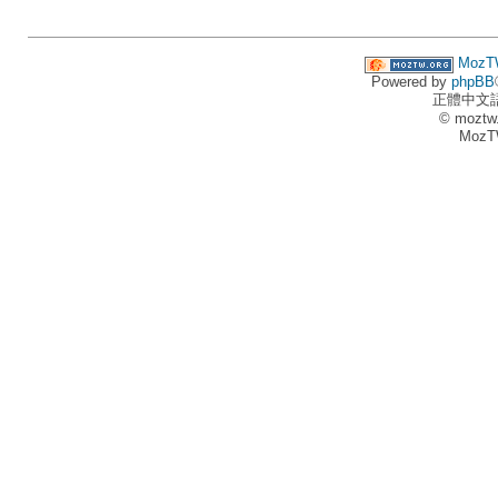
MozT
Powered by
phpBB
正體中文
© moztw
MozT