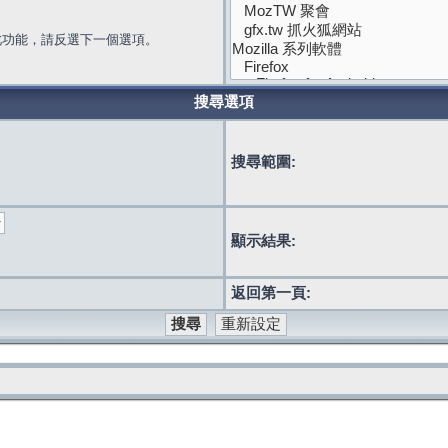
此功能，請反選下一個選項。
搜尋選項
搜尋範圍:
顯示結果:
返回第一頁: