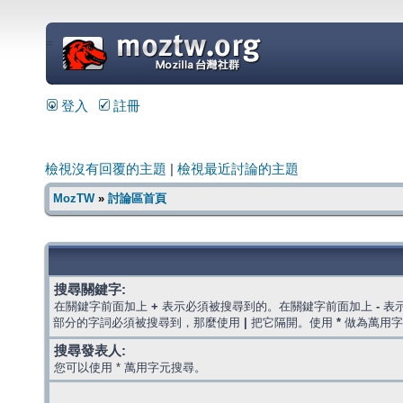
=
登入
註冊
檢視沒有回覆的主題
|
檢視最近討論的主題
MozTW
»
討論區首頁
搜尋關鍵字:
在關鍵字前面加上
+
表示必須被搜尋到的。在關鍵字前面加上
-
表
部分的字詞必須被搜尋到，那麼使用
|
把它隔開。使用
*
做為萬用字
搜尋發表人:
您可以使用 * 萬用字元搜尋。