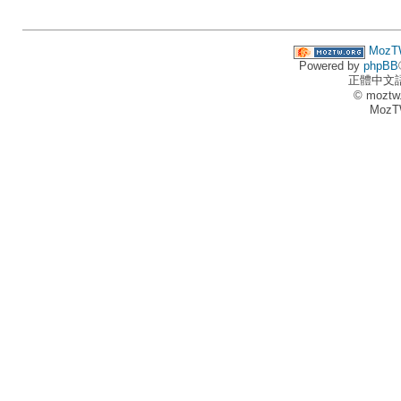
MozT
Powered by
phpBB
正體中文
© moztw
MozT