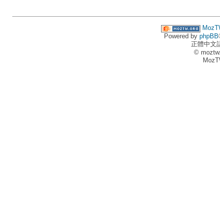
MozT
Powered by
phpBB
正體中文
© moztw
MozT