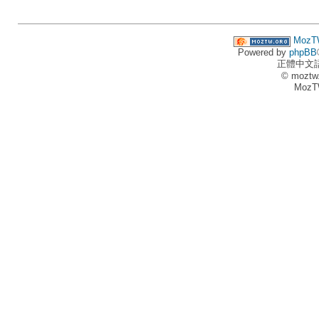
MozT
Powered by
phpBB
正體中文
© moztw
MozT