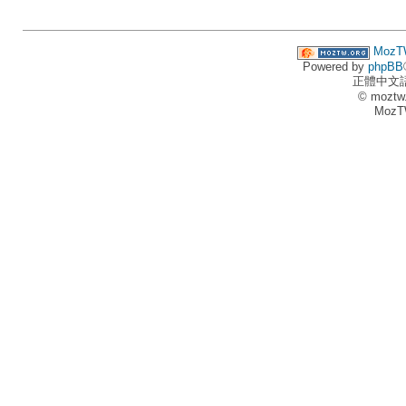
MozT
Powered by
phpBB
正體中文
© moztw
MozT