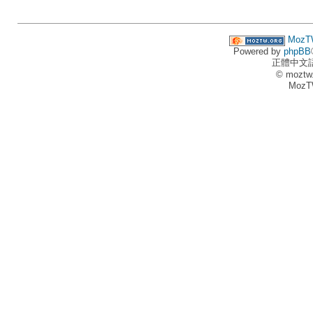
MozT
Powered by
phpBB
正體中文
© moztw
MozT