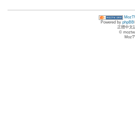
MozT
Powered by
phpBB
正體中文
© moztw
MozT