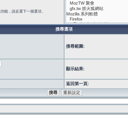
此功能，請反選下一個選項。
搜尋選項
搜尋範圍:
顯示結果:
返回第一頁: