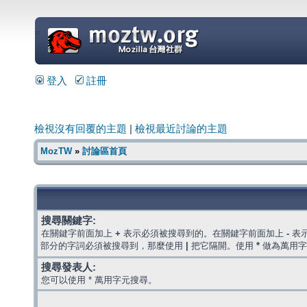
=
登入
註冊
檢視沒有回覆的主題
|
檢視最近討論的主題
MozTW
»
討論區首頁
搜尋關鍵字:
在關鍵字前面加上
+
表示必須被搜尋到的。在關鍵字前面加上
-
表
部分的字詞必須被搜尋到，那麼使用
|
把它隔開。使用
*
做為萬用字
搜尋發表人:
您可以使用 * 萬用字元搜尋。