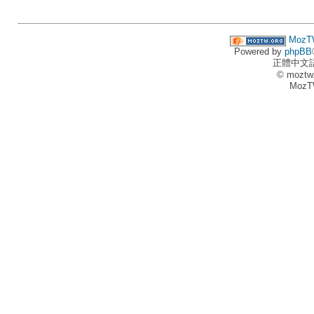
MozT
Powered by
phpBB
正體中文
© moztw
MozT