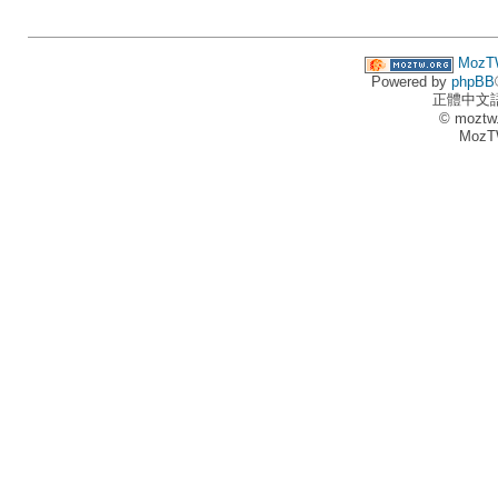
MozT
Powered by
phpBB
正體中文
© moztw
MozT