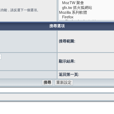
此功能，請反選下一個選項。
搜尋選項
搜尋範圍:
顯示結果:
返回第一頁: