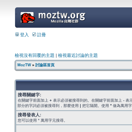
=
登入
註冊
檢視沒有回覆的主題
|
檢視最近討論的主題
MozTW
»
討論區首頁
搜尋關鍵字:
在關鍵字前面加上
+
表示必須被搜尋到的。在關鍵字前面加上
-
表
部分的字詞必須被搜尋到，那麼使用
|
把它隔開。使用
*
做為萬用字
搜尋發表人:
您可以使用 * 萬用字元搜尋。