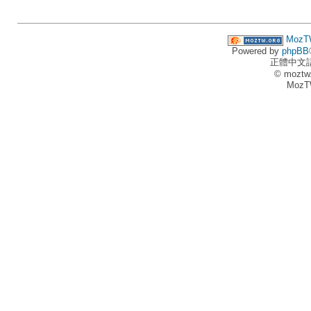
MozT
Powered by
phpBB
正體中文
© moztw
MozT