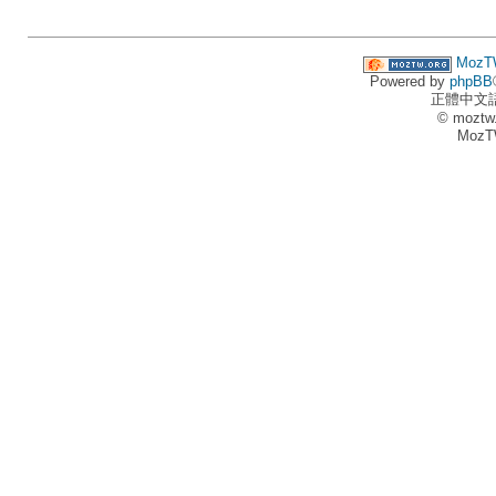
MozT
Powered by
phpBB
正體中文
© moztw
MozT