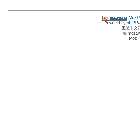
MozT
Powered by
phpBB
正體中文
© moztw
MozT