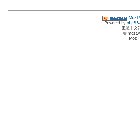
MozT
Powered by
phpBB
正體中文
© moztw
MozT