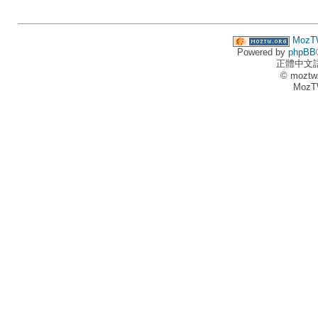
MozT
Powered by
phpBB
正體中文
© moztw
MozT