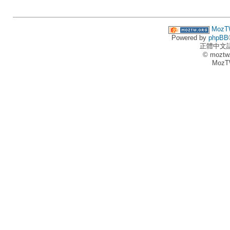
MozT
Powered by
phpBB
正體中文
© moztw
MozT