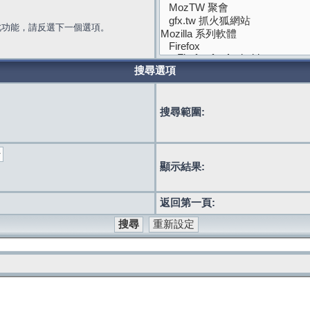
此功能，請反選下一個選項。
搜尋選項
搜尋範圍:
顯示結果:
返回第一頁: