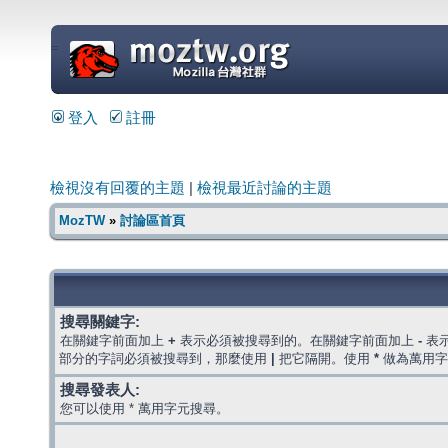
=
登入
註冊
檢視沒有回覆的主題
|
檢視最近討論的主題
MozTW
»
討論區首頁
搜尋關鍵字:
在關鍵字前面加上
+
表示必須被搜尋到的。在關鍵字前面加上
-
表
部分的字詞必須被搜尋到，那麼使用
|
把它隔開。使用
*
做為萬用字
搜尋發表人:
您可以使用 * 萬用字元搜尋。